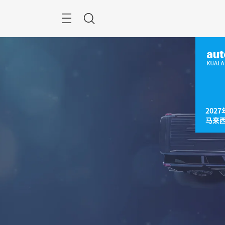
跳
过
菜
搜
单
索
2027
马来