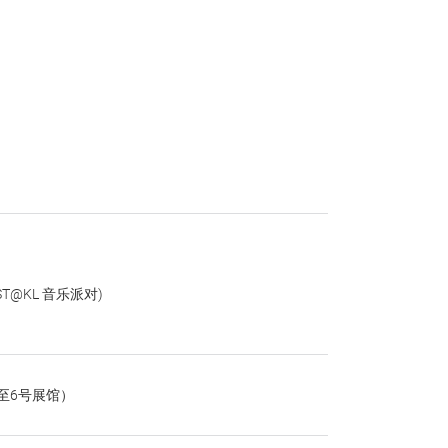
EST@KL 音乐派对)
至6号展馆）