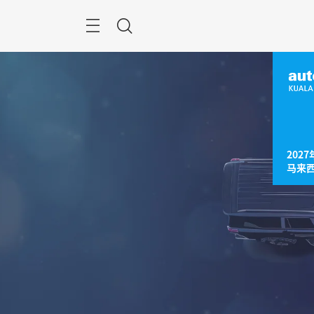
跳
过
菜
搜
单
索
2027
马来