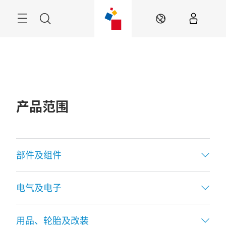
跳
过
菜
搜
ZH
单
索
产品范围
部件及组件
电气及电子
用品、轮胎及改装