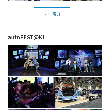
展开
autoFEST@KL