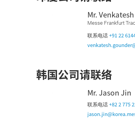
Mr. Venkates
Messe Frankfurt Trade
+91 22 614
联系电话
venkatesh.gounder@
韩国公司请联络
Mr. Jason Jin
+82 2 775 
联系电话
jason.jin@korea.me