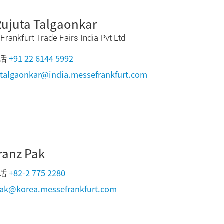
Rujuta Talgaonkar
rankfurt Trade Fairs India Pvt Ltd
+91 22 6144 5992
话
.talgaonkar@india.messefrankfurt.com
Franz Pak
+82-2 775 2280
话
pak@korea.messefrankfurt.com