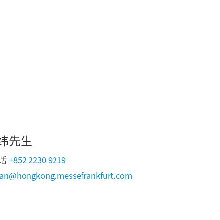
纬先生
+852 2230 9219
话
an@hongkong.messefrankfurt.com