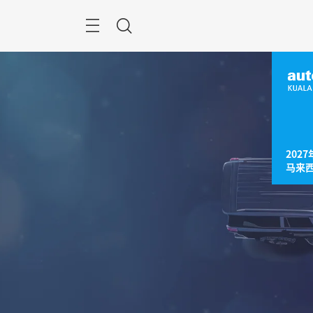
跳
过
菜
搜
单
索
2027
马来