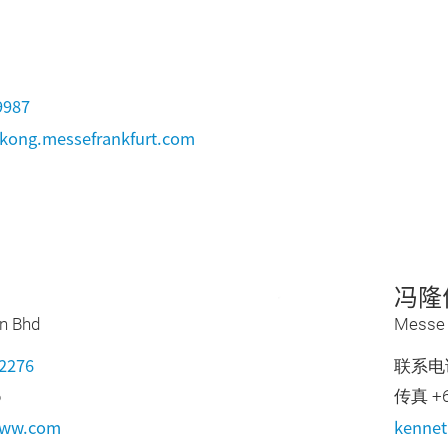
9987
kong.messefrankfurt.com
冯隆
n Bhd
Messe 
 2276
联系电
6
传真 +60
eww.com
kenne