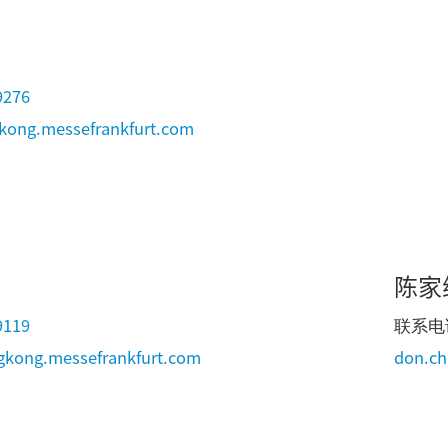
9276
kong.messefrankfurt.com
陈家
9119
联系电
kong.messefrankfurt.com
don.ch