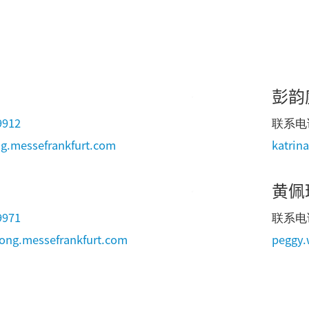
彭韵
9912
联系电
g.messefrankfurt.com
katrin
黄佩
9971
联系电
ng.messefrankfurt.com
peggy