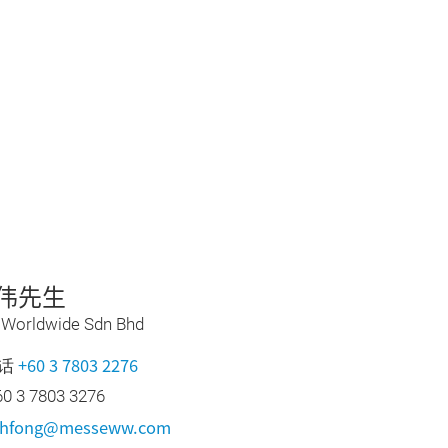
伟先生
Worldwide Sdn Bhd
+60 3 7803 2276
话
 3 7803 3276
thfong@messeww.com