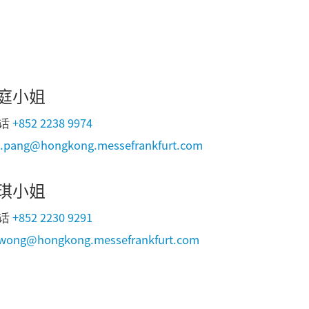
庭小姐
+852 2238 9974
话
a.pang@hongkong.messefrankfurt.com
琪小姐
+852 2230 9291
话
.wong@hongkong.messefrankfurt.com