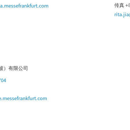
a.messefrankfurt.com
传真 +86
rita.j
坡）有限公司
704
.messefrankfurt.com