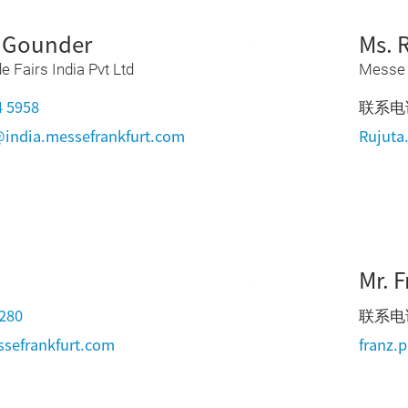
h Gounder
Ms. 
 Fairs India Pvt Ltd
Messe F
4 5958
联系电
india.messefrankfurt.com
Rujuta
Mr. 
2280
联系电
ssefrankfurt.com
franz.