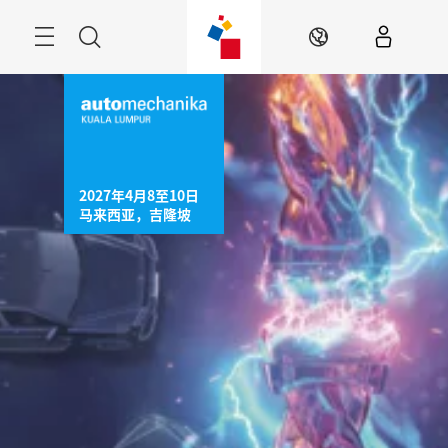
跳
过
菜
搜
ZH
单
索
2027年4月8至10日

马来西亚，吉隆坡