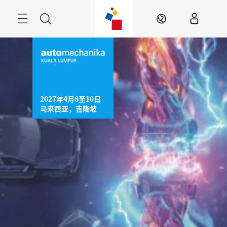
跳
过
菜
搜
ZH
单
索
2027年4月8至10日

马来西亚，吉隆坡